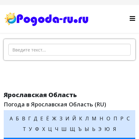
Поиск
Ярославская Область
Погода в Ярославская Область (RU)
А
Б
В
Г
Д
Е
Ё
Ж
З
И
Й
К
Л
М
Н
О
П
Р
С
Т
У
Ф
Х
Ц
Ч
Ш
Щ
Ъ
Ы
Ь
Э
Ю
Я