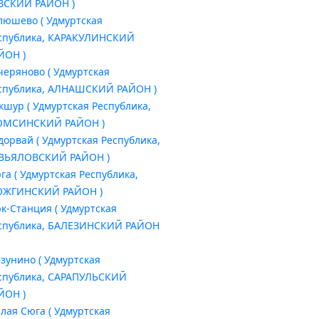
ЗСКИЙ РАЙОН )
люшево ( Удмуртская
спублика, КАРАКУЛИНСКИЙ
ЙОН )
черяново ( Удмуртская
спублика, АЛНАШСКИЙ РАЙОН )
кшур ( Удмуртская Республика,
МСИНСКИЙ РАЙОН )
дорвай ( Удмуртская Республика,
ВЬЯЛОВСКИЙ РАЙОН )
га ( Удмуртская Республика,
ЖГИНСКИЙ РАЙОН )
к-Станция ( Удмуртская
спублика, БАЛЕЗИНСКИЙ РАЙОН
зунино ( Удмуртская
спублика, САРАПУЛЬСКИЙ
ЙОН )
лая Сюга ( Удмуртская