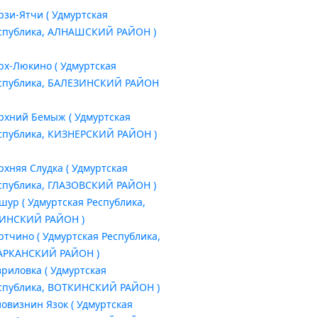
рзи-Ятчи ( Удмуртская
спублика, АЛНАШСКИЙ РАЙОН )
рх-Люкино ( Удмуртская
спублика, БАЛЕЗИНСКИЙ РАЙОН
рхний Бемыж ( Удмуртская
спублика, КИЗНЕРСКИЙ РАЙОН )
рхняя Слудка ( Удмуртская
спублика, ГЛАЗОВСКИЙ РАЙОН )
шур ( Удмуртская Республика,
ИНСКИЙ РАЙОН )
ртчино ( Удмуртская Республика,
РКАНСКИЙ РАЙОН )
вриловка ( Удмуртская
спублика, ВОТКИНСКИЙ РАЙОН )
ловизнин Язок ( Удмуртская