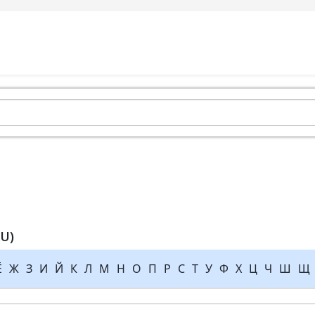
U)
Ё
Ж
З
И
Й
К
Л
М
Н
О
П
Р
С
Т
У
Ф
Х
Ц
Ч
Ш
Щ