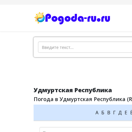
Поиск
Удмуртская Республика
Погода в Удмуртская Республика (R
А
Б
В
Г
Д
Е