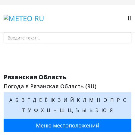
Поиск
Рязанская Область
Погода в Рязанская Область (RU)
А
Б
В
Г
Д
Е
Ё
Ж
З
И
Й
К
Л
М
Н
О
П
Р
С
Т
У
Ф
Х
Ц
Ч
Ш
Щ
Ъ
Ы
Ь
Э
Ю
Я
Меню местоположений