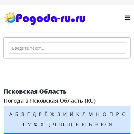
Поиск
Псковская Область
Погода в Псковская Область (RU)
А
Б
В
Г
Д
Е
Ё
Ж
З
И
Й
К
Л
М
Н
О
П
Р
С
Т
У
Ф
Х
Ц
Ч
Ш
Щ
Ъ
Ы
Ь
Э
Ю
Я