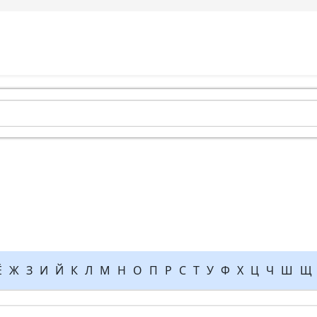
Ё
Ж
З
И
Й
К
Л
М
Н
О
П
Р
С
Т
У
Ф
Х
Ц
Ч
Ш
Щ