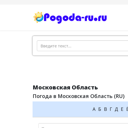
Поиск
Московская Область
Погода в Московская Область (RU)
А
Б
В
Г
Д
Е