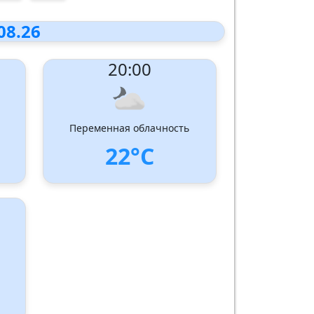
08.26
20:00
Переменная облачность
22°C
UV Index:
: 0
Скорость ветра:
3 m/s
Направление ветра:
Запад-юго-запад
Влажность:
90%
Давление: 1011 hPa