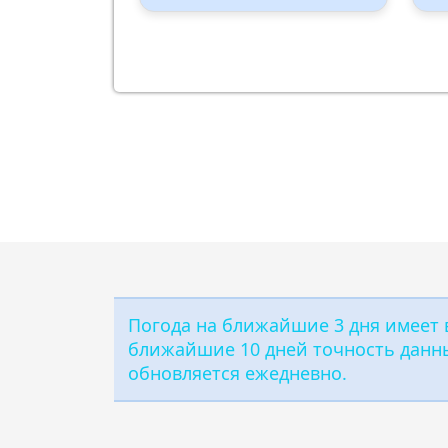
UV Index:
: 0
UV I
Скорость ветра:
3 m/s
Скор
Направление ветра:
Запад-юго-запад
Напр
Влажность:
90%
Влаж
Давление: 1011 hPa
Давл
Погода на ближайшие 3 дня имеет в
ближайшие 10 дней точность данны
обновляется ежедневно.