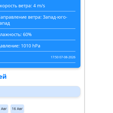
корость ветра: 4 m/s
аправление ветра: Запад-юго-
апад
лажность: 60%
авление: 1010 hPa
17:50 07-08-2026
ней
 Авг
16 Авг