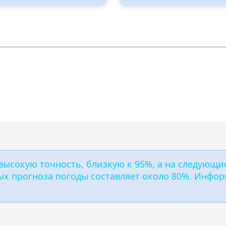
ndex:
: 0
UV Index:
: 0
ость ветра:
3 m/s
Скорость ветра:
2 m/s
авление ветра:
Запад
Направление ветра:
Запад-северо
запад
ность:
90%
Влажность:
91%
ение: 1011 hPa
Давление: 1011 hPa
ысокую точность, близкую к 95%, а на следующие
х прогноза погоды составляет около 80%. Инфор