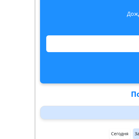
Дож
По
Сегодня
З