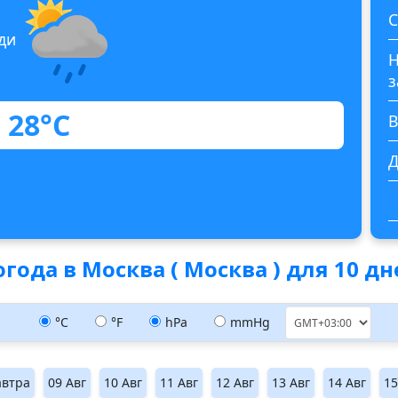
С
ди
Н
з
28°C
В
Д
года в Москва ( Москва ) для 10 д
°C
°F
hPa
mmHg
автра
09 Авг
10 Авг
11 Авг
12 Авг
13 Авг
14 Авг
15