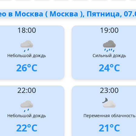
о в Москва ( Москва ), Пятница, 07.
18:00
19:00
Небольшой дождь
Сильный дождь
26°C
24°C
ndex:
: 1
UV Index:
: 0
22:00
23:00
ость ветра:
3 m/s
Скорость ветра:
3 m/s
авление ветра:
Запад-северо-
Направление ветра:
Запад
д
Влажность:
77%
ность:
70%
Давление: 1010 hPa
Небольшой дождь
Переменная облачность
ение: 1010 hPa
22°C
21°C