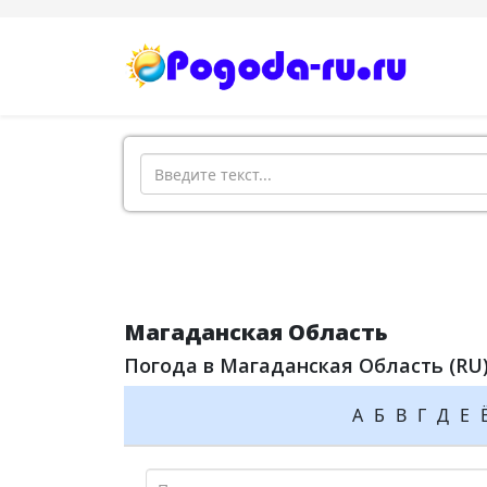
Поиск
Магаданская Область
Погода в Магаданская Область (RU
А
Б
В
Г
Д
Е