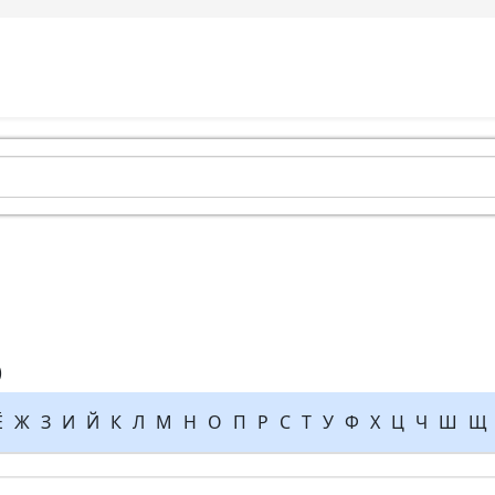
)
Ё
Ж
З
И
Й
К
Л
М
Н
О
П
Р
С
Т
У
Ф
Х
Ц
Ч
Ш
Щ