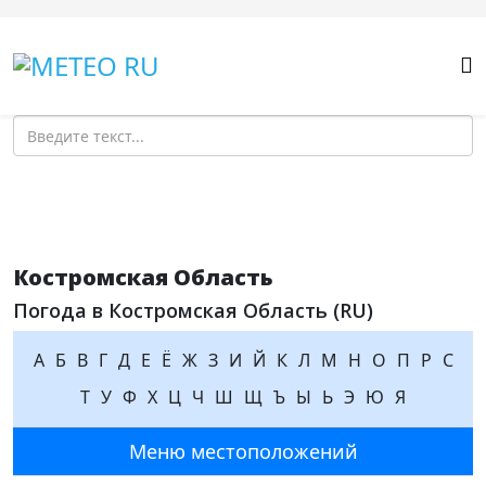
Поиск
Костромская Область
Погода в Костромская Область (RU)
А
Б
В
Г
Д
Е
Ё
Ж
З
И
Й
К
Л
М
Н
О
П
Р
С
Т
У
Ф
Х
Ц
Ч
Ш
Щ
Ъ
Ы
Ь
Э
Ю
Я
Меню местоположений