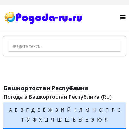
Поиск
Башкортостан Республика
Погода в Башкортостан Республика (RU)
А
Б
В
Г
Д
Е
Ё
Ж
З
И
Й
К
Л
М
Н
О
П
Р
С
Т
У
Ф
Х
Ц
Ч
Ш
Щ
Ъ
Ы
Ь
Э
Ю
Я