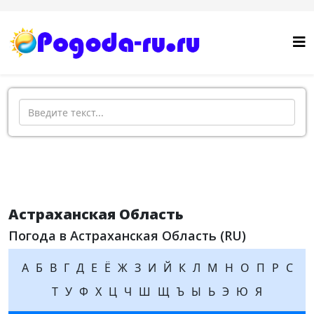
Поиск
Астраханская Область
Погода в Астраханская Область (RU)
А
Б
В
Г
Д
Е
Ё
Ж
З
И
Й
К
Л
М
Н
О
П
Р
С
Т
У
Ф
Х
Ц
Ч
Ш
Щ
Ъ
Ы
Ь
Э
Ю
Я