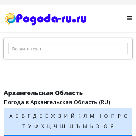
Поиск
Архангельская Область
Погода в Архангельская Область (RU)
А
Б
В
Г
Д
Е
Ё
Ж
З
И
Й
К
Л
М
Н
О
П
Р
С
Т
У
Ф
Х
Ц
Ч
Ш
Щ
Ъ
Ы
Ь
Э
Ю
Я