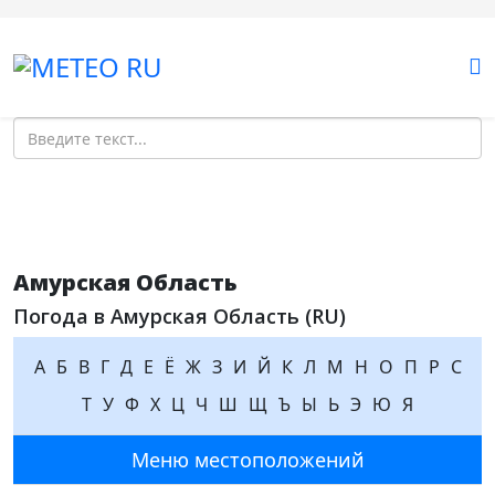
Поиск
Амурская Область
Погода в Амурская Область (RU)
А
Б
В
Г
Д
Е
Ё
Ж
З
И
Й
К
Л
М
Н
О
П
Р
С
Т
У
Ф
Х
Ц
Ч
Ш
Щ
Ъ
Ы
Ь
Э
Ю
Я
Меню местоположений